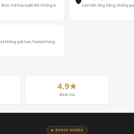
🛡
h được mã hóa tuyệt đối. Không lo
Cam kết công bằng, không gian
rả không giới hạn, freebet hàng
4.9★
Đánh Giá
🔥 BONUS KHỦNG