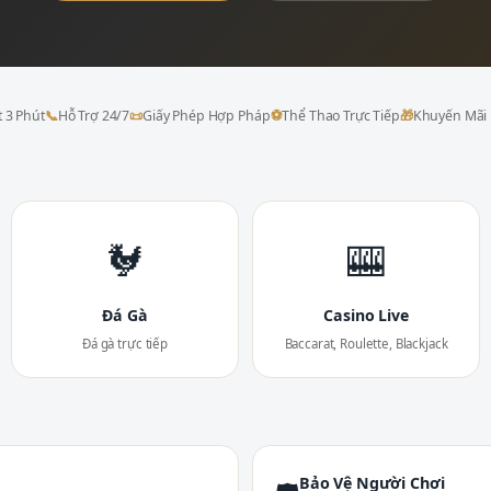
 3 Phút
📞
Hỗ Trợ 24/7
📜
Giấy Phép Hợp Pháp
⚽
Thể Thao Trực Tiếp
🎁
Khuyến Mãi
🐓
🎰
Đá Gà
Casino Live
Đá gà trực tiếp
Baccarat, Roulette, Blackjack
Bảo Vệ Người Chơi