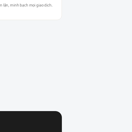
 lận, minh bạch mọi giao dịch.