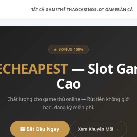
TẤT CẢ GAME
THỂ THAO
CASINO
SLOT GAME
BẮN CÁ
🔥 BONUS 100%
CHEAPEST
— Slot Ga
Cao
Chất lượng cho game thủ online — Rút tiền không giới
hạn, đăng ký miễn phí.
🎰 Bắt Đầu Ngay
Xem Khuyến Mãi →