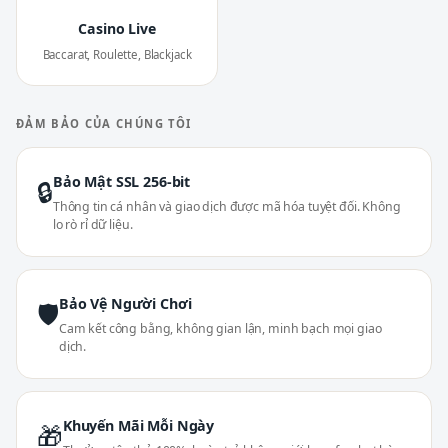
Casino Live
Baccarat, Roulette, Blackjack
ĐẢM BẢO CỦA CHÚNG TÔI
Bảo Mật SSL 256-bit
🔒
Thông tin cá nhân và giao dịch được mã hóa tuyệt đối. Không
lo rò rỉ dữ liệu.
Bảo Vệ Người Chơi
🛡
Cam kết công bằng, không gian lận, minh bạch mọi giao
dịch.
Khuyến Mãi Mỗi Ngày
🎁