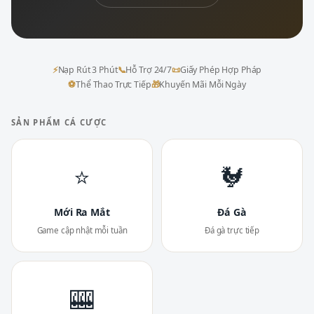
⚡
Nạp Rút 3 Phút
📞
Hỗ Trợ 24/7
📜
Giấy Phép Hợp Pháp
⚽
Thể Thao Trực Tiếp
🎁
Khuyến Mãi Mỗi Ngày
SẢN PHẨM CÁ CƯỢC
⭐
🐓
Mới Ra Mắt
Đá Gà
Game cập nhật mỗi tuần
Đá gà trực tiếp
🎰