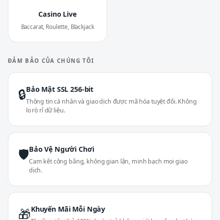
Casino Live
Baccarat, Roulette, Blackjack
ĐẢM BẢO CỦA CHÚNG TÔI
Bảo Mật SSL 256-bit
🔒
Thông tin cá nhân và giao dịch được mã hóa tuyệt đối. Không
lo rò rỉ dữ liệu.
Bảo Vệ Người Chơi
🛡
Cam kết công bằng, không gian lận, minh bạch mọi giao
dịch.
Khuyến Mãi Mỗi Ngày
🎁