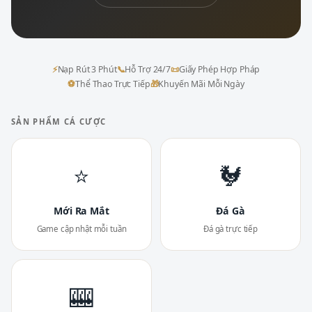
⚡
Nạp Rút 3 Phút
📞
Hỗ Trợ 24/7
📜
Giấy Phép Hợp Pháp
⚽
Thể Thao Trực Tiếp
🎁
Khuyến Mãi Mỗi Ngày
SẢN PHẨM CÁ CƯỢC
⭐
🐓
Mới Ra Mắt
Đá Gà
Game cập nhật mỗi tuần
Đá gà trực tiếp
🎰