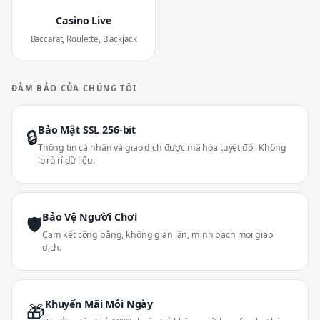
Casino Live
Baccarat, Roulette, Blackjack
ĐẢM BẢO CỦA CHÚNG TÔI
Bảo Mật SSL 256-bit
🔒
Thông tin cá nhân và giao dịch được mã hóa tuyệt đối. Không
lo rò rỉ dữ liệu.
Bảo Vệ Người Chơi
🛡
Cam kết công bằng, không gian lận, minh bạch mọi giao
dịch.
Khuyến Mãi Mỗi Ngày
🎁