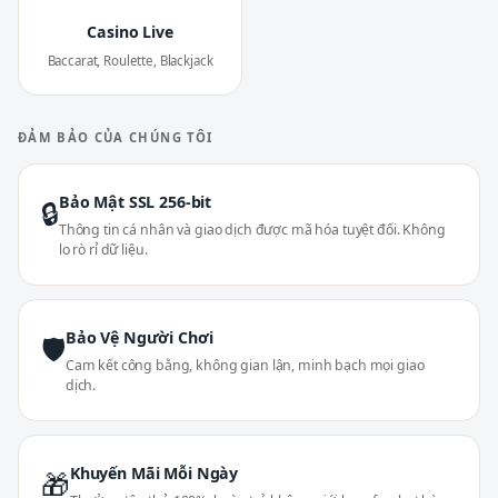
Casino Live
Baccarat, Roulette, Blackjack
ĐẢM BẢO CỦA CHÚNG TÔI
Bảo Mật SSL 256-bit
🔒
Thông tin cá nhân và giao dịch được mã hóa tuyệt đối. Không
lo rò rỉ dữ liệu.
Bảo Vệ Người Chơi
🛡
Cam kết công bằng, không gian lận, minh bạch mọi giao
dịch.
Khuyến Mãi Mỗi Ngày
🎁