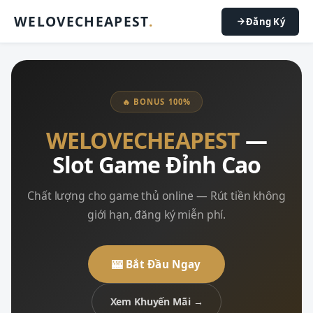
WELOVECHEAPEST
.
Đăng Ký
🔥 BONUS 100%
WELOVECHEAPEST
—
Slot Game Đỉnh Cao
Chất lượng cho game thủ online — Rút tiền không
giới hạn, đăng ký miễn phí.
🎰 Bắt Đầu Ngay
Xem Khuyến Mãi →