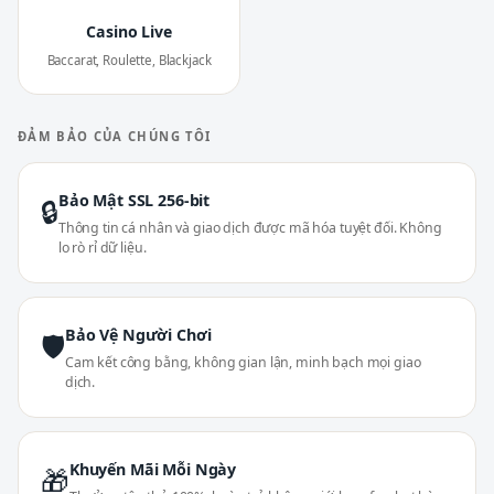
Casino Live
Baccarat, Roulette, Blackjack
ĐẢM BẢO CỦA CHÚNG TÔI
Bảo Mật SSL 256-bit
🔒
Thông tin cá nhân và giao dịch được mã hóa tuyệt đối. Không
lo rò rỉ dữ liệu.
Bảo Vệ Người Chơi
🛡
Cam kết công bằng, không gian lận, minh bạch mọi giao
dịch.
Khuyến Mãi Mỗi Ngày
🎁