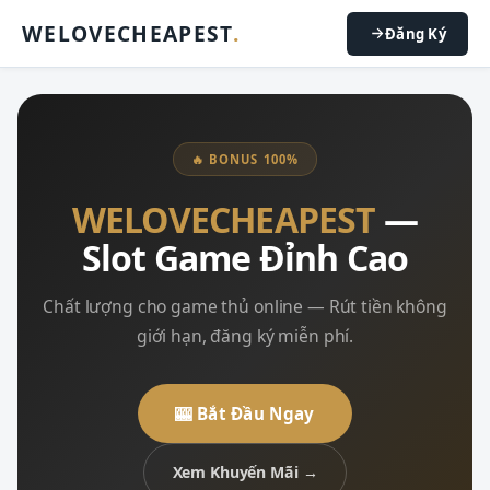
WELOVECHEAPEST
.
Đăng Ký
🔥 BONUS 100%
WELOVECHEAPEST
—
Slot Game Đỉnh Cao
Chất lượng cho game thủ online — Rút tiền không
giới hạn, đăng ký miễn phí.
🎰 Bắt Đầu Ngay
Xem Khuyến Mãi →