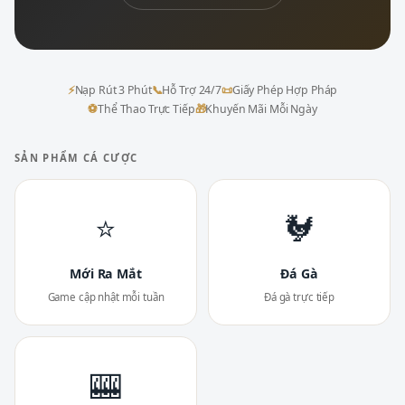
⚡
Nạp Rút 3 Phút
📞
Hỗ Trợ 24/7
📜
Giấy Phép Hợp Pháp
⚽
Thể Thao Trực Tiếp
🎁
Khuyến Mãi Mỗi Ngày
SẢN PHẨM CÁ CƯỢC
⭐
🐓
Mới Ra Mắt
Đá Gà
Game cập nhật mỗi tuần
Đá gà trực tiếp
🎰