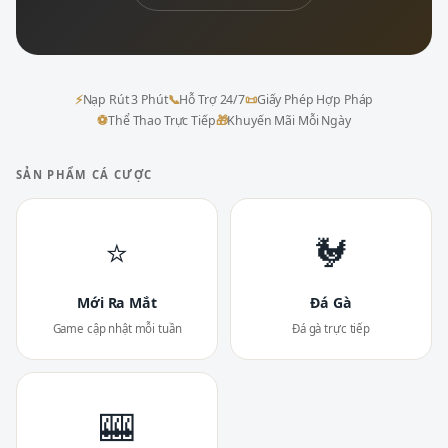
⚡
Nạp Rút 3 Phút
📞
Hỗ Trợ 24/7
📜
Giấy Phép Hợp Pháp
⚽
Thể Thao Trực Tiếp
🎁
Khuyến Mãi Mỗi Ngày
SẢN PHẨM CÁ CƯỢC
⭐
🐓
Mới Ra Mắt
Đá Gà
Game cập nhật mỗi tuần
Đá gà trực tiếp
🎰