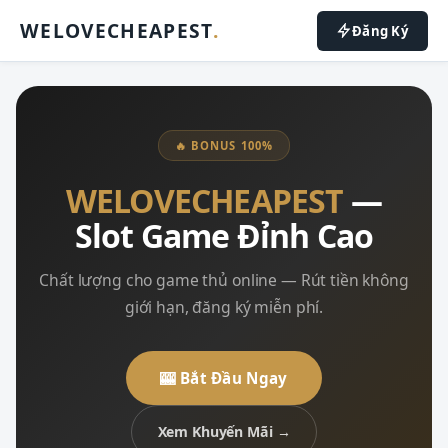
WELOVECHEAPEST
.
Đăng Ký
🔥 BONUS 100%
WELOVECHEAPEST
—
Slot Game Đỉnh Cao
Chất lượng cho game thủ online — Rút tiền không
giới hạn, đăng ký miễn phí.
🎰 Bắt Đầu Ngay
Xem Khuyến Mãi →