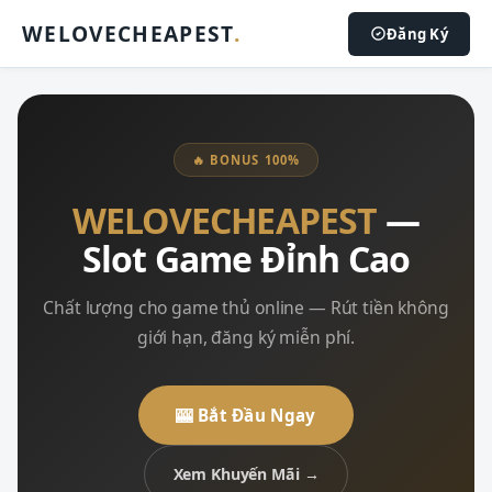
WELOVECHEAPEST
.
Đăng Ký
🔥 BONUS 100%
WELOVECHEAPEST
—
Slot Game Đỉnh Cao
Chất lượng cho game thủ online — Rút tiền không
giới hạn, đăng ký miễn phí.
🎰 Bắt Đầu Ngay
Xem Khuyến Mãi →