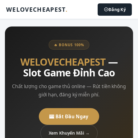
WELOVECHEAPEST
.
Đăng Ký
🔥 BONUS 100%
WELOVECHEAPEST
—
Slot Game Đỉnh Cao
Chất lượng cho game thủ online — Rút tiền không
giới hạn, đăng ký miễn phí.
🎰 Bắt Đầu Ngay
Xem Khuyến Mãi →