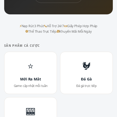
⚡
Nạp Rút 3 Phút
📞
Hỗ Trợ 24/7
📜
Giấy Phép Hợp Pháp
⚽
Thể Thao Trực Tiếp
🎁
Khuyến Mãi Mỗi Ngày
SẢN PHẨM CÁ CƯỢC
⭐
🐓
Mới Ra Mắt
Đá Gà
Game cập nhật mỗi tuần
Đá gà trực tiếp
🎰