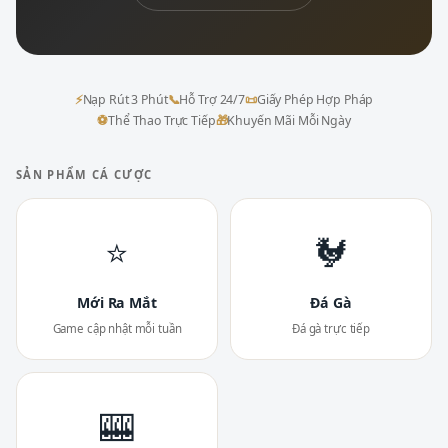
⚡
Nạp Rút 3 Phút
📞
Hỗ Trợ 24/7
📜
Giấy Phép Hợp Pháp
⚽
Thể Thao Trực Tiếp
🎁
Khuyến Mãi Mỗi Ngày
SẢN PHẨM CÁ CƯỢC
⭐
🐓
Mới Ra Mắt
Đá Gà
Game cập nhật mỗi tuần
Đá gà trực tiếp
🎰