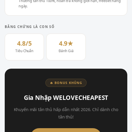
Thưởng tân thủ 100%, hoàn trả không giới hạn, freebet hàng
ngày.
BẰNG CHỨNG LÀ CON SỐ
4.8/5
4.9★
Tiêu Chuẩn
Đánh Giá
🔥 BONUS KHỦNG
Gia Nhập WELOVECHEAPEST
Khuyến mãi tân thủ hấp dẫn nhất 2026. Chỉ dành cho
tân thủ!