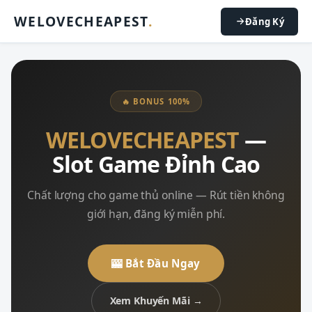
WELOVECHEAPEST
.
Đăng Ký
🔥 BONUS 100%
WELOVECHEAPEST
—
Slot Game Đỉnh Cao
Chất lượng cho game thủ online — Rút tiền không
giới hạn, đăng ký miễn phí.
🎰 Bắt Đầu Ngay
Xem Khuyến Mãi →