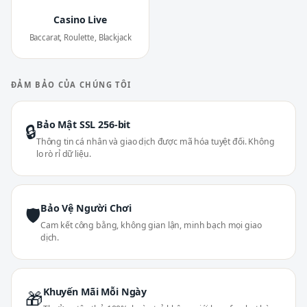
Casino Live
Baccarat, Roulette, Blackjack
ĐẢM BẢO CỦA CHÚNG TÔI
Bảo Mật SSL 256-bit
🔒
Thông tin cá nhân và giao dịch được mã hóa tuyệt đối. Không
lo rò rỉ dữ liệu.
Bảo Vệ Người Chơi
🛡
Cam kết công bằng, không gian lận, minh bạch mọi giao
dịch.
Khuyến Mãi Mỗi Ngày
🎁