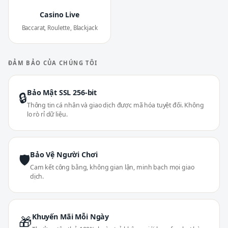
Casino Live
Baccarat, Roulette, Blackjack
ĐẢM BẢO CỦA CHÚNG TÔI
Bảo Mật SSL 256-bit
🔒
Thông tin cá nhân và giao dịch được mã hóa tuyệt đối. Không
lo rò rỉ dữ liệu.
Bảo Vệ Người Chơi
🛡
Cam kết công bằng, không gian lận, minh bạch mọi giao
dịch.
Khuyến Mãi Mỗi Ngày
🎁