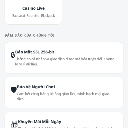
Casino Live
Baccarat, Roulette, Blackjack
ĐẢM BẢO CỦA CHÚNG TÔI
Bảo Mật SSL 256-bit
🔒
Thông tin cá nhân và giao dịch được mã hóa tuyệt đối. Không
lo rò rỉ dữ liệu.
Bảo Vệ Người Chơi
🛡
Cam kết công bằng, không gian lận, minh bạch mọi giao
dịch.
Khuyến Mãi Mỗi Ngày
🎁