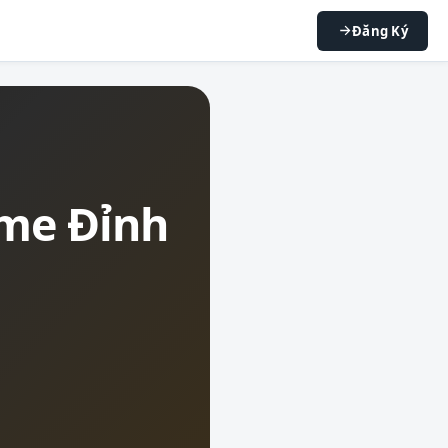
Đăng Ký
me Đỉnh