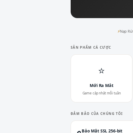
⚡
Nạp Rút
SẢN PHẨM CÁ CƯỢC
⭐
Mới Ra Mắt
Game cập nhật mỗi tuần
ĐẢM BẢO CỦA CHÚNG TÔI
Bảo Mật SSL 256-bit