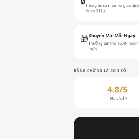
🔒
Thông tin cá nhân và giao dịc
rò rỉ dữ liệu.
Khuyến Mãi Mỗi Ngày
🎁
Thưởng tân thủ 100%, hoàn t
ngày.
BẰNG CHỨNG LÀ CON SỐ
4.8/5
Tiêu Chuẩn