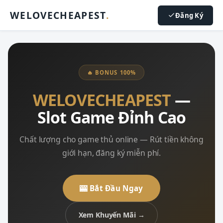
WELOVECHEAPEST
.
Đăng Ký
🔥 BONUS 100%
WELOVECHEAPEST
—
Slot Game Đỉnh Cao
Chất lượng cho game thủ online — Rút tiền không
giới hạn, đăng ký miễn phí.
🎰 Bắt Đầu Ngay
Xem Khuyến Mãi →