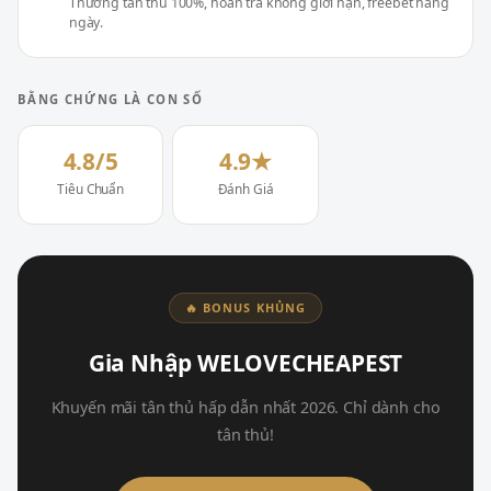
Thưởng tân thủ 100%, hoàn trả không giới hạn, freebet hàng
ngày.
BẰNG CHỨNG LÀ CON SỐ
4.8/5
4.9★
Tiêu Chuẩn
Đánh Giá
🔥 BONUS KHỦNG
Gia Nhập WELOVECHEAPEST
Khuyến mãi tân thủ hấp dẫn nhất 2026. Chỉ dành cho
tân thủ!