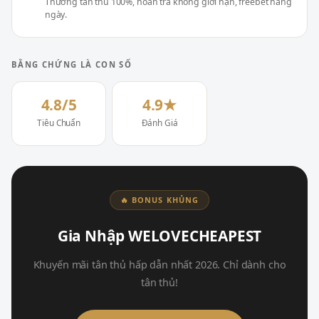
Thưởng tân thủ 100%, hoàn trả không giới hạn, freebet hàng
ngày.
BẰNG CHỨNG LÀ CON SỐ
4.8/5
4.9★
Tiêu Chuẩn
Đánh Giá
🔥 BONUS KHỦNG
Gia Nhập WELOVECHEAPEST
Khuyến mãi tân thủ hấp dẫn nhất 2026. Chỉ dành cho
tân thủ!