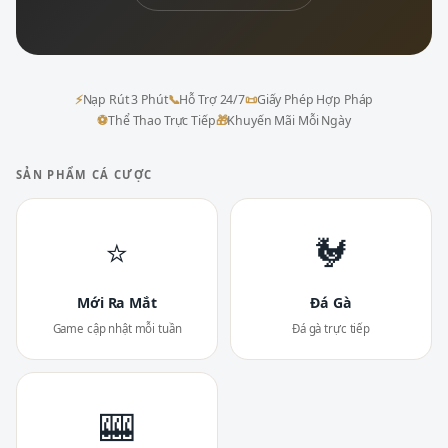
⚡
Nạp Rút 3 Phút
📞
Hỗ Trợ 24/7
📜
Giấy Phép Hợp Pháp
⚽
Thể Thao Trực Tiếp
🎁
Khuyến Mãi Mỗi Ngày
SẢN PHẨM CÁ CƯỢC
⭐
🐓
Mới Ra Mắt
Đá Gà
Game cập nhật mỗi tuần
Đá gà trực tiếp
🎰