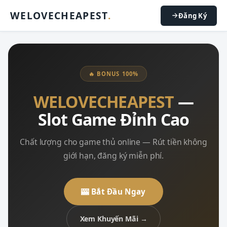
WELOVECHEAPEST
.
Đăng Ký
🔥 BONUS 100%
WELOVECHEAPEST
—
Slot Game Đỉnh Cao
Chất lượng cho game thủ online — Rút tiền không
giới hạn, đăng ký miễn phí.
🎰 Bắt Đầu Ngay
Xem Khuyến Mãi →