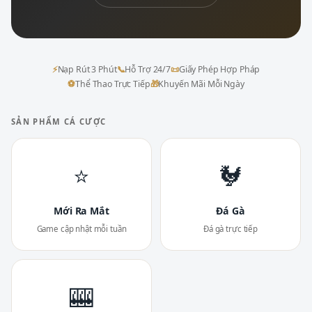
⚡
Nạp Rút 3 Phút
📞
Hỗ Trợ 24/7
📜
Giấy Phép Hợp Pháp
⚽
Thể Thao Trực Tiếp
🎁
Khuyến Mãi Mỗi Ngày
SẢN PHẨM CÁ CƯỢC
⭐
🐓
Mới Ra Mắt
Đá Gà
Game cập nhật mỗi tuần
Đá gà trực tiếp
🎰