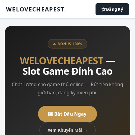
WELOVECHEAPEST
.
Đăng Ký
🔥 BONUS 100%
WELOVECHEAPEST
—
Slot Game Đỉnh Cao
Chất lượng cho game thủ online — Rút tiền không
giới hạn, đăng ký miễn phí.
🎰 Bắt Đầu Ngay
Xem Khuyến Mãi →