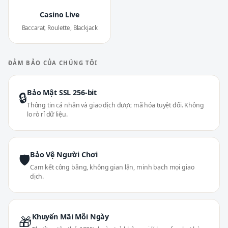
Casino Live
Baccarat, Roulette, Blackjack
ĐẢM BẢO CỦA CHÚNG TÔI
Bảo Mật SSL 256-bit
🔒
Thông tin cá nhân và giao dịch được mã hóa tuyệt đối. Không
lo rò rỉ dữ liệu.
Bảo Vệ Người Chơi
🛡
Cam kết công bằng, không gian lận, minh bạch mọi giao
dịch.
Khuyến Mãi Mỗi Ngày
🎁