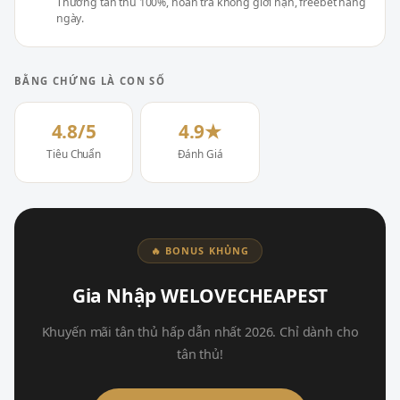
Thưởng tân thủ 100%, hoàn trả không giới hạn, freebet hàng
ngày.
BẰNG CHỨNG LÀ CON SỐ
4.8/5
4.9★
Tiêu Chuẩn
Đánh Giá
🔥 BONUS KHỦNG
Gia Nhập WELOVECHEAPEST
Khuyến mãi tân thủ hấp dẫn nhất 2026. Chỉ dành cho
tân thủ!