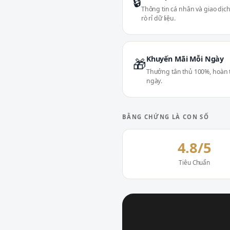
🔒
Thông tin cá nhân và giao dịc
rò rỉ dữ liệu.
Khuyến Mãi Mỗi Ngày
🎁
Thưởng tân thủ 100%, hoàn t
ngày.
BẰNG CHỨNG LÀ CON SỐ
4.8/5
Tiêu Chuẩn