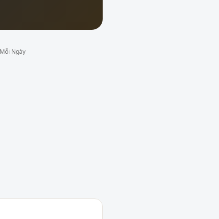
 Mỗi Ngày