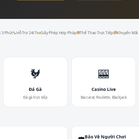
 3 Phút
📞
Hỗ Trợ 24/7
📜
Giấy Phép Hợp Pháp
⚽
Thể Thao Trực Tiếp
🎁
Khuyến Mãi
🐓
🎰
Đá Gà
Casino Live
Đá gà trực tiếp
Baccarat, Roulette, Blackjack
Bảo Vệ Người Chơi