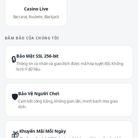
Casino Live
Baccarat, Roulette, Blackjack
ĐẢM BẢO CỦA CHÚNG TÔI
Bảo Mật SSL 256-bit
🔒
Thông tin cá nhân và giao dịch được mã hóa tuyệt đối. Không
lo rò rỉ dữ liệu.
Bảo Vệ Người Chơi
🛡
Cam kết công bằng, không gian lận, minh bạch mọi giao
dịch.
Khuyến Mãi Mỗi Ngày
🎁