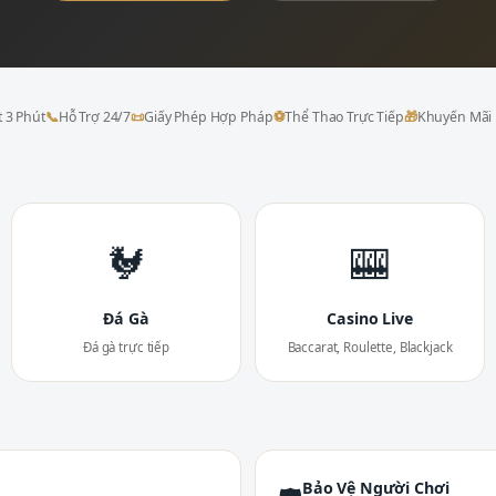
 3 Phút
📞
Hỗ Trợ 24/7
📜
Giấy Phép Hợp Pháp
⚽
Thể Thao Trực Tiếp
🎁
Khuyến Mãi
🐓
🎰
Đá Gà
Casino Live
Đá gà trực tiếp
Baccarat, Roulette, Blackjack
Bảo Vệ Người Chơi