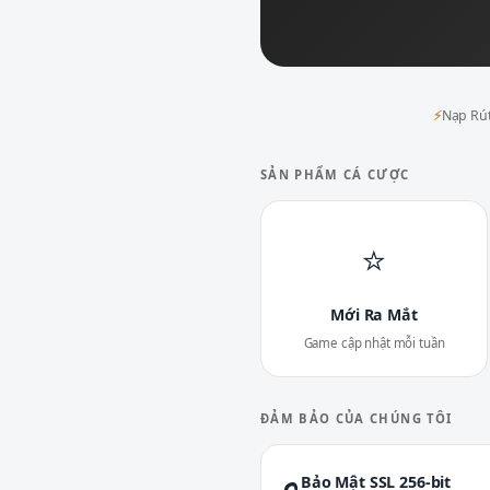
⚡
Nạp Rút
SẢN PHẨM CÁ CƯỢC
⭐
Mới Ra Mắt
Game cập nhật mỗi tuần
ĐẢM BẢO CỦA CHÚNG TÔI
Bảo Mật SSL 256-bit