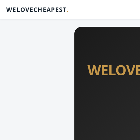
WELOVECHEAPEST
.
WELOVE