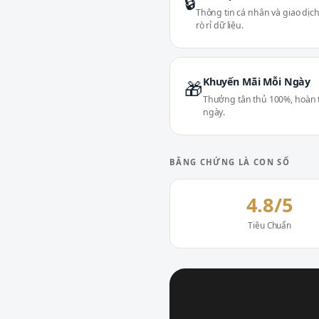
🔒
Thông tin cá nhân và giao dịc
rò rỉ dữ liệu.
Khuyến Mãi Mỗi Ngày
🎁
Thưởng tân thủ 100%, hoàn t
ngày.
BẰNG CHỨNG LÀ CON SỐ
4.8/5
Tiêu Chuẩn