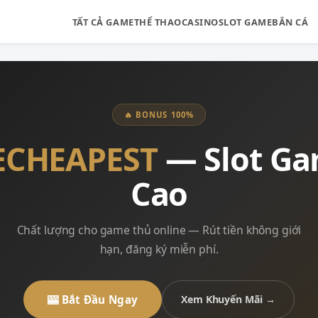
TẤT CẢ GAME
THỂ THAO
CASINO
SLOT GAME
BẮN CÁ
🔥 BONUS 100%
CHEAPEST
— Slot Ga
Cao
Chất lượng cho game thủ online — Rút tiền không giới
hạn, đăng ký miễn phí.
🎰 Bắt Đầu Ngay
Xem Khuyến Mãi →