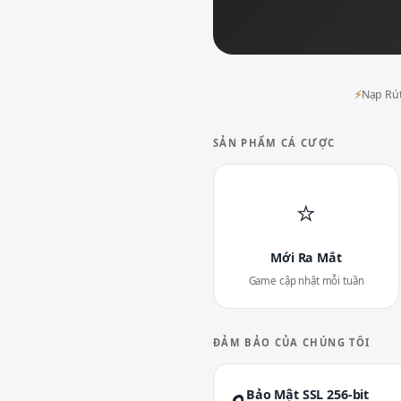
⚡
Nạp Rút
SẢN PHẨM CÁ CƯỢC
⭐
Mới Ra Mắt
Game cập nhật mỗi tuần
ĐẢM BẢO CỦA CHÚNG TÔI
Bảo Mật SSL 256-bit