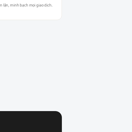
 lận, minh bạch mọi giao dịch.