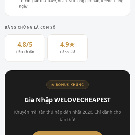
Thưởng tân thủ 100%, hoàn trả không giới hạn, freebet hàng
ngày.
BẰNG CHỨNG LÀ CON SỐ
4.8/5
4.9★
Tiêu Chuẩn
Đánh Giá
🔥 BONUS KHỦNG
Gia Nhập WELOVECHEAPEST
Khuyến mãi tân thủ hấp dẫn nhất 2026. Chỉ dành cho
tân thủ!