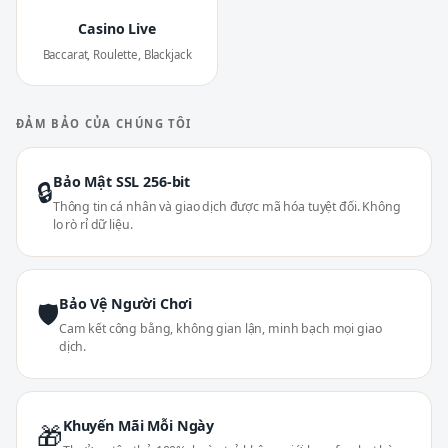
Casino Live
Baccarat, Roulette, Blackjack
ĐẢM BẢO CỦA CHÚNG TÔI
Bảo Mật SSL 256-bit
🔒
Thông tin cá nhân và giao dịch được mã hóa tuyệt đối. Không
lo rò rỉ dữ liệu.
Bảo Vệ Người Chơi
🛡
Cam kết công bằng, không gian lận, minh bạch mọi giao
dịch.
Khuyến Mãi Mỗi Ngày
🎁