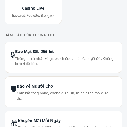
Casino Live
Baccarat, Roulette, Blackjack
ĐẢM BẢO CỦA CHÚNG TÔI
Bảo Mật SSL 256-bit
🔒
Thông tin cá nhân và giao dịch được mã hóa tuyệt đối. Không
lo rò rỉ dữ liệu.
Bảo Vệ Người Chơi
🛡
Cam kết công bằng, không gian lận, minh bạch mọi giao
dịch.
Khuyến Mãi Mỗi Ngày
🎁