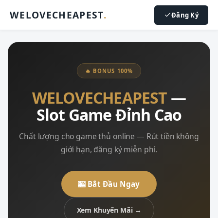
WELOVECHEAPEST
.
Đăng Ký
🔥 BONUS 100%
WELOVECHEAPEST
—
Slot Game Đỉnh Cao
Chất lượng cho game thủ online — Rút tiền không
giới hạn, đăng ký miễn phí.
🎰 Bắt Đầu Ngay
Xem Khuyến Mãi →