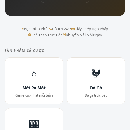
⚡
Nạp Rút 3 Phút
📞
Hỗ Trợ 24/7
📜
Giấy Phép Hợp Pháp
⚽
Thể Thao Trực Tiếp
🎁
Khuyến Mãi Mỗi Ngày
SẢN PHẨM CÁ CƯỢC
⭐
🐓
Mới Ra Mắt
Đá Gà
Game cập nhật mỗi tuần
Đá gà trực tiếp
🎰