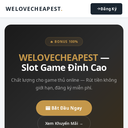
WELOVECHEAPEST
.
Đăng Ký
🔥 BONUS 100%
WELOVECHEAPEST
—
Slot Game Đỉnh Cao
Chất lượng cho game thủ online — Rút tiền không
giới hạn, đăng ký miễn phí.
🎰 Bắt Đầu Ngay
Xem Khuyến Mãi →