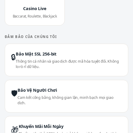
Casino Live
Baccarat, Roulette, Blackjack
ĐẢM BẢO CỦA CHÚNG TÔI
Bảo Mật SSL 256-bit
🔒
Thông tin cá nhân và giao dịch được mã hóa tuyệt đối. Không
lo rò rỉ dữ liệu.
Bảo Vệ Người Chơi
🛡
Cam kết công bằng, không gian lận, minh bạch mọi giao
dịch.
Khuyến Mãi Mỗi Ngày
🎁