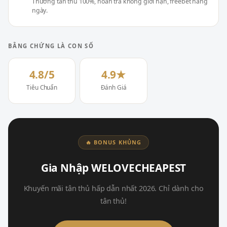
Thưởng tân thủ 100%, hoàn trả không giới hạn, freebet hàng
ngày.
BẰNG CHỨNG LÀ CON SỐ
4.8/5
4.9★
Tiêu Chuẩn
Đánh Giá
🔥 BONUS KHỦNG
Gia Nhập WELOVECHEAPEST
Khuyến mãi tân thủ hấp dẫn nhất 2026. Chỉ dành cho
tân thủ!