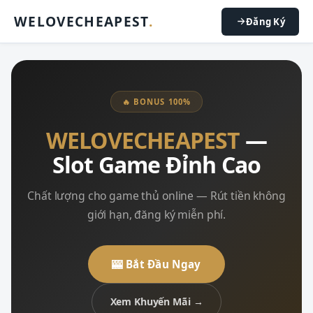
WELOVECHEAPEST
.
Đăng Ký
🔥 BONUS 100%
WELOVECHEAPEST
—
Slot Game Đỉnh Cao
Chất lượng cho game thủ online — Rút tiền không
giới hạn, đăng ký miễn phí.
🎰 Bắt Đầu Ngay
Xem Khuyến Mãi →