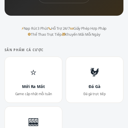
⚡
Nạp Rút 3 Phút
📞
Hỗ Trợ 24/7
📜
Giấy Phép Hợp Pháp
⚽
Thể Thao Trực Tiếp
🎁
Khuyến Mãi Mỗi Ngày
SẢN PHẨM CÁ CƯỢC
⭐
🐓
Mới Ra Mắt
Đá Gà
Game cập nhật mỗi tuần
Đá gà trực tiếp
🎰