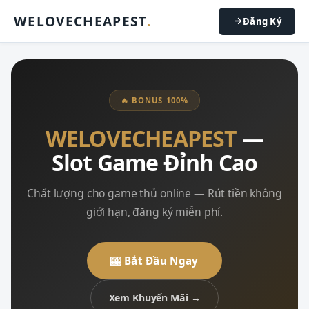
WELOVECHEAPEST
.
Đăng Ký
🔥 BONUS 100%
WELOVECHEAPEST
—
Slot Game Đỉnh Cao
Chất lượng cho game thủ online — Rút tiền không
giới hạn, đăng ký miễn phí.
🎰 Bắt Đầu Ngay
Xem Khuyến Mãi →