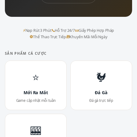
⚡
Nạp Rút 3 Phút
📞
Hỗ Trợ 24/7
📜
Giấy Phép Hợp Pháp
⚽
Thể Thao Trực Tiếp
🎁
Khuyến Mãi Mỗi Ngày
SẢN PHẨM CÁ CƯỢC
⭐
🐓
Mới Ra Mắt
Đá Gà
Game cập nhật mỗi tuần
Đá gà trực tiếp
🎰