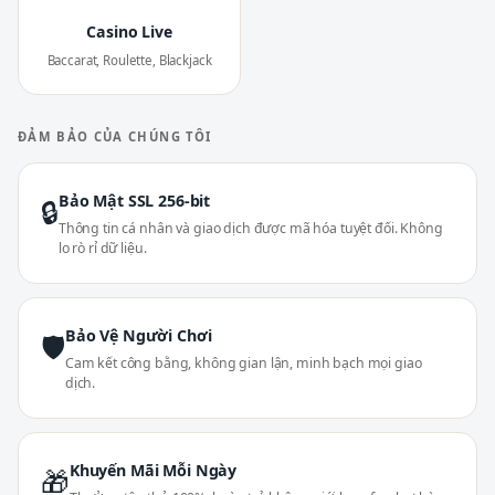
Casino Live
Baccarat, Roulette, Blackjack
ĐẢM BẢO CỦA CHÚNG TÔI
Bảo Mật SSL 256-bit
🔒
Thông tin cá nhân và giao dịch được mã hóa tuyệt đối. Không
lo rò rỉ dữ liệu.
Bảo Vệ Người Chơi
🛡
Cam kết công bằng, không gian lận, minh bạch mọi giao
dịch.
Khuyến Mãi Mỗi Ngày
🎁