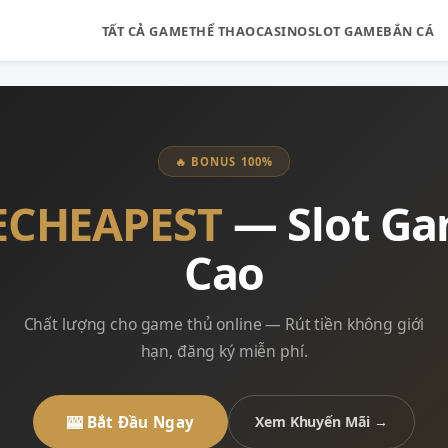
TẤT CẢ GAME
THỂ THAO
CASINO
SLOT GAME
BẮN CÁ
🔥 BONUS 100%
CHEAPEST
— Slot Ga
Cao
Chất lượng cho game thủ online — Rút tiền không giới
hạn, đăng ký miễn phí.
🎰 Bắt Đầu Ngay
Xem Khuyến Mãi →