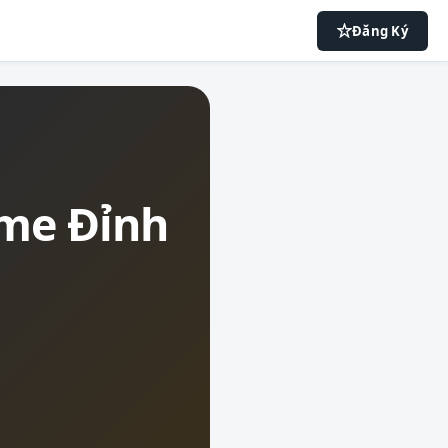
Đăng Ký
me Đỉnh