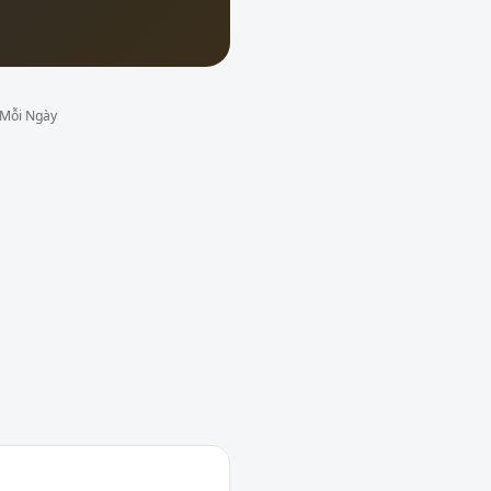
 Mỗi Ngày