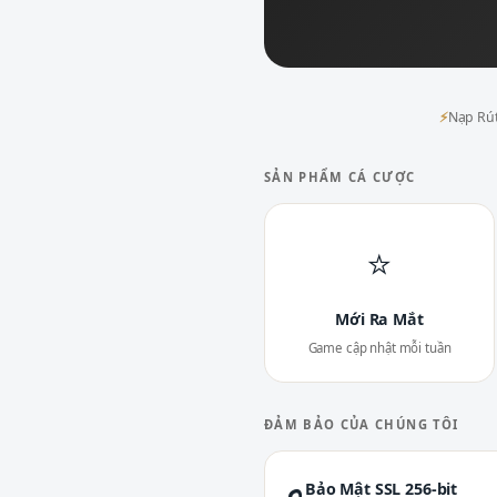
⚡
Nạp Rút
SẢN PHẨM CÁ CƯỢC
⭐
Mới Ra Mắt
Game cập nhật mỗi tuần
ĐẢM BẢO CỦA CHÚNG TÔI
Bảo Mật SSL 256-bit