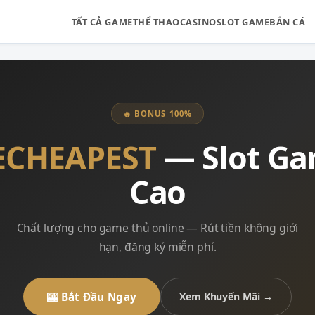
TẤT CẢ GAME
THỂ THAO
CASINO
SLOT GAME
BẮN CÁ
🔥 BONUS 100%
CHEAPEST
— Slot Ga
Cao
Chất lượng cho game thủ online — Rút tiền không giới
hạn, đăng ký miễn phí.
🎰 Bắt Đầu Ngay
Xem Khuyến Mãi →