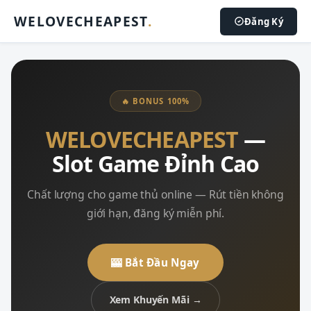
WELOVECHEAPEST
.
Đăng Ký
🔥 BONUS 100%
WELOVECHEAPEST
—
Slot Game Đỉnh Cao
Chất lượng cho game thủ online — Rút tiền không
giới hạn, đăng ký miễn phí.
🎰 Bắt Đầu Ngay
Xem Khuyến Mãi →