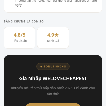
Thưởng tân thủ 100%, hoàn trả không giới hạn, freebet hàng
ngày.
BẰNG CHỨNG LÀ CON SỐ
4.8/5
4.9★
Tiêu Chuẩn
Đánh Giá
🔥 BONUS KHỦNG
Gia Nhập WELOVECHEAPEST
Khuyến mãi tân thủ hấp dẫn nhất 2026. Chỉ dành cho
tân thủ!