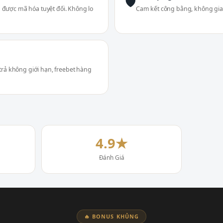
🛡
h được mã hóa tuyệt đối. Không lo
Cam kết công bằng, không gian
rả không giới hạn, freebet hàng
4.9★
Đánh Giá
🔥 BONUS KHỦNG