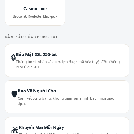
Casino Live
Baccarat, Roulette, Blackjack
ĐẢM BẢO CỦA CHÚNG TÔI
Bảo Mật SSL 256-bit
🔒
Thông tin cá nhân và giao dịch được mã hóa tuyệt đối. Không
lo rò rỉ dữ liệu.
Bảo Vệ Người Chơi
🛡
Cam kết công bằng, không gian lận, minh bạch mọi giao
dịch.
Khuyến Mãi Mỗi Ngày
🎁