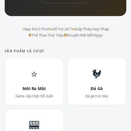
⚡
Nạp Rút 3 Phút
📞
Hỗ Trợ 24/7
📜
Giấy Phép Hợp Pháp
⚽
Thể Thao Trực Tiếp
🎁
Khuyến Mãi Mỗi Ngày
SẢN PHẨM CÁ CƯỢC
⭐
🐓
Mới Ra Mắt
Đá Gà
Game cập nhật mỗi tuần
Đá gà trực tiếp
🎰