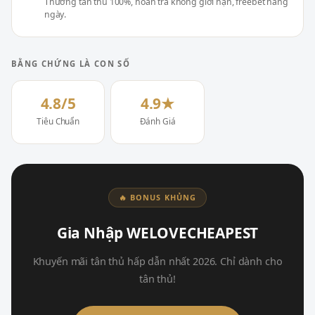
Thưởng tân thủ 100%, hoàn trả không giới hạn, freebet hàng
ngày.
BẰNG CHỨNG LÀ CON SỐ
4.8/5
4.9★
Tiêu Chuẩn
Đánh Giá
🔥 BONUS KHỦNG
Gia Nhập WELOVECHEAPEST
Khuyến mãi tân thủ hấp dẫn nhất 2026. Chỉ dành cho
tân thủ!