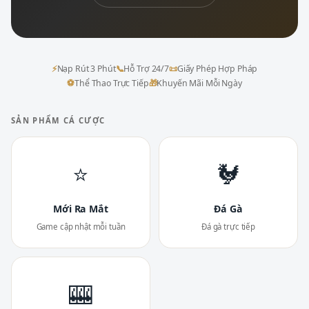
⚡
Nạp Rút 3 Phút
📞
Hỗ Trợ 24/7
📜
Giấy Phép Hợp Pháp
⚽
Thể Thao Trực Tiếp
🎁
Khuyến Mãi Mỗi Ngày
SẢN PHẨM CÁ CƯỢC
⭐
🐓
Mới Ra Mắt
Đá Gà
Game cập nhật mỗi tuần
Đá gà trực tiếp
🎰