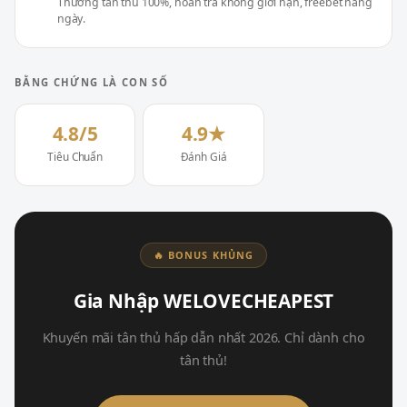
Thưởng tân thủ 100%, hoàn trả không giới hạn, freebet hàng
ngày.
BẰNG CHỨNG LÀ CON SỐ
4.8/5
4.9★
Tiêu Chuẩn
Đánh Giá
🔥 BONUS KHỦNG
Gia Nhập WELOVECHEAPEST
Khuyến mãi tân thủ hấp dẫn nhất 2026. Chỉ dành cho
tân thủ!