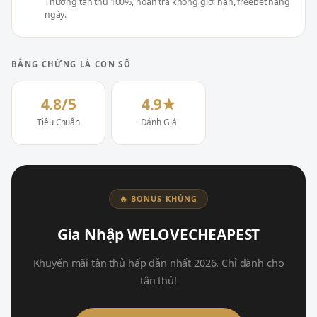
Thưởng tân thủ 100%, hoàn trả không giới hạn, freebet hàng
ngày.
BẰNG CHỨNG LÀ CON SỐ
4.8/5
4.9★
Tiêu Chuẩn
Đánh Giá
🔥 BONUS KHỦNG
Gia Nhập WELOVECHEAPEST
Khuyến mãi tân thủ hấp dẫn nhất 2026. Chỉ dành cho
tân thủ!