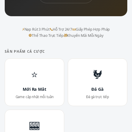
⚡
Nạp Rút 3 Phút
📞
Hỗ Trợ 24/7
📜
Giấy Phép Hợp Pháp
⚽
Thể Thao Trực Tiếp
🎁
Khuyến Mãi Mỗi Ngày
SẢN PHẨM CÁ CƯỢC
⭐
🐓
Mới Ra Mắt
Đá Gà
Game cập nhật mỗi tuần
Đá gà trực tiếp
🎰