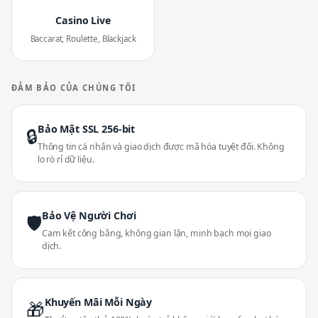
Casino Live
Baccarat, Roulette, Blackjack
ĐẢM BẢO CỦA CHÚNG TÔI
Bảo Mật SSL 256-bit
🔒
Thông tin cá nhân và giao dịch được mã hóa tuyệt đối. Không
lo rò rỉ dữ liệu.
Bảo Vệ Người Chơi
🛡
Cam kết công bằng, không gian lận, minh bạch mọi giao
dịch.
Khuyến Mãi Mỗi Ngày
🎁