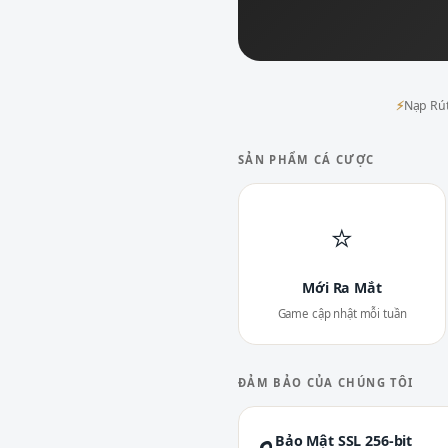
⚡
Nạp Rút
SẢN PHẨM CÁ CƯỢC
⭐
Mới Ra Mắt
Game cập nhật mỗi tuần
ĐẢM BẢO CỦA CHÚNG TÔI
Bảo Mật SSL 256-bit