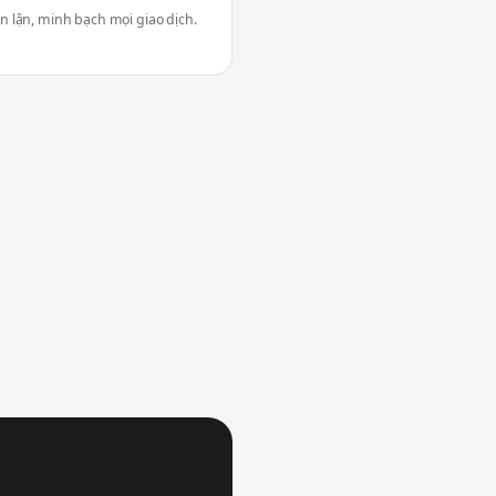
 lận, minh bạch mọi giao dịch.