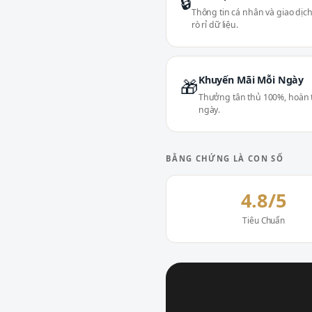
🔒
Thông tin cá nhân và giao dịc
rò rỉ dữ liệu.
Khuyến Mãi Mỗi Ngày
🎁
Thưởng tân thủ 100%, hoàn t
ngày.
BẰNG CHỨNG LÀ CON SỐ
4.8/5
Tiêu Chuẩn