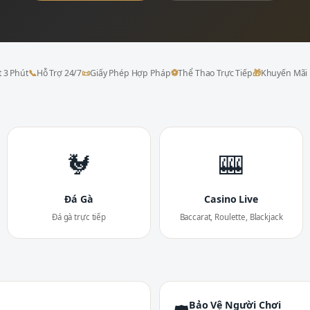
 3 Phút
📞
Hỗ Trợ 24/7
📜
Giấy Phép Hợp Pháp
⚽
Thể Thao Trực Tiếp
🎁
Khuyến Mãi
🐓
🎰
Đá Gà
Casino Live
Đá gà trực tiếp
Baccarat, Roulette, Blackjack
Bảo Vệ Người Chơi