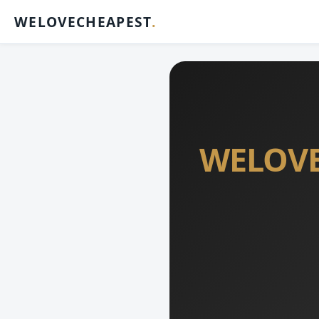
WELOVECHEAPEST
.
WELOVE