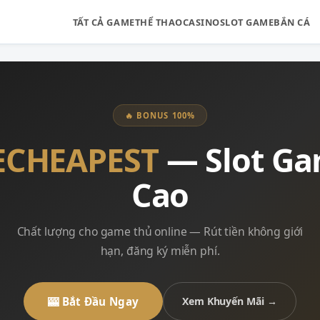
TẤT CẢ GAME
THỂ THAO
CASINO
SLOT GAME
BẮN CÁ
🔥 BONUS 100%
CHEAPEST
— Slot Ga
Cao
Chất lượng cho game thủ online — Rút tiền không giới
hạn, đăng ký miễn phí.
🎰 Bắt Đầu Ngay
Xem Khuyến Mãi →