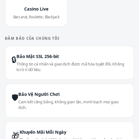
Casino Live
Baccarat, Roulette, Blackjack
ĐẢM BẢO CỦA CHÚNG TÔI
Bảo Mật SSL 256-bit
🔒
Thông tin cá nhân và giao dịch được mã hóa tuyệt đối. Không
lo rò rỉ dữ liệu.
Bảo Vệ Người Chơi
🛡
Cam kết công bằng, không gian lận, minh bạch mọi giao
dịch.
Khuyến Mãi Mỗi Ngày
🎁