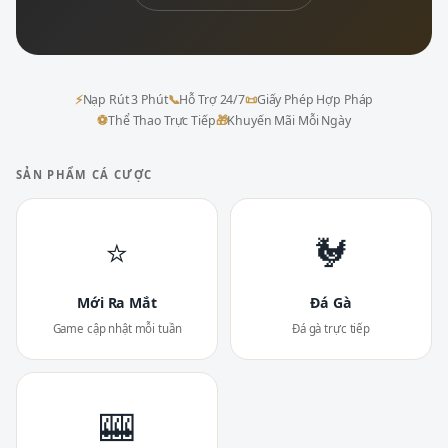
⚡
Nạp Rút 3 Phút
📞
Hỗ Trợ 24/7
📜
Giấy Phép Hợp Pháp
⚽
Thể Thao Trực Tiếp
🎁
Khuyến Mãi Mỗi Ngày
SẢN PHẨM CÁ CƯỢC
⭐
🐓
Mới Ra Mắt
Đá Gà
Game cập nhật mỗi tuần
Đá gà trực tiếp
🎰