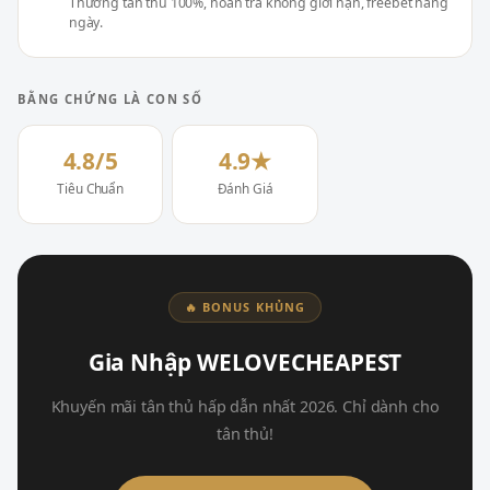
Thưởng tân thủ 100%, hoàn trả không giới hạn, freebet hàng
ngày.
BẰNG CHỨNG LÀ CON SỐ
4.8/5
4.9★
Tiêu Chuẩn
Đánh Giá
🔥 BONUS KHỦNG
Gia Nhập WELOVECHEAPEST
Khuyến mãi tân thủ hấp dẫn nhất 2026. Chỉ dành cho
tân thủ!