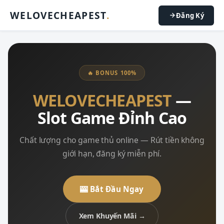
WELOVECHEAPEST
.
Đăng Ký
🔥 BONUS 100%
WELOVECHEAPEST
—
Slot Game Đỉnh Cao
Chất lượng cho game thủ online — Rút tiền không
giới hạn, đăng ký miễn phí.
🎰 Bắt Đầu Ngay
Xem Khuyến Mãi →