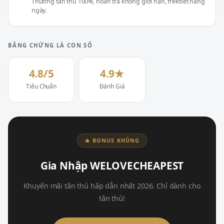
Thưởng tân thủ 100%, hoàn trả không giới hạn, freebet hàng
ngày.
BẰNG CHỨNG LÀ CON SỐ
4.8/5
4.9★
Tiêu Chuẩn
Đánh Giá
🔥 BONUS KHỦNG
Gia Nhập WELOVECHEAPEST
Khuyến mãi tân thủ hấp dẫn nhất 2026. Chỉ dành cho
tân thủ!