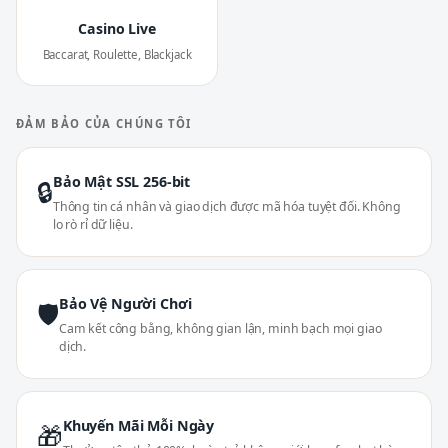
Casino Live
Baccarat, Roulette, Blackjack
ĐẢM BẢO CỦA CHÚNG TÔI
Bảo Mật SSL 256-bit
🔒
Thông tin cá nhân và giao dịch được mã hóa tuyệt đối. Không
lo rò rỉ dữ liệu.
Bảo Vệ Người Chơi
🛡
Cam kết công bằng, không gian lận, minh bạch mọi giao
dịch.
Khuyến Mãi Mỗi Ngày
🎁